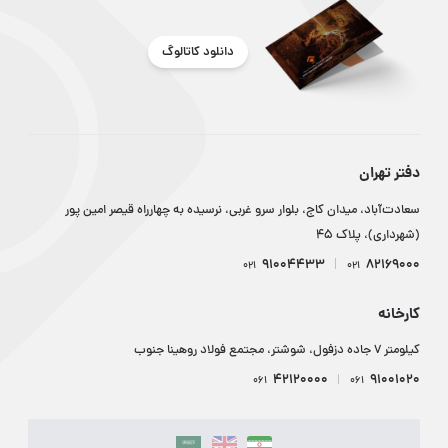
دانلود کاتالوگ
دفتر تهران
سعادت‌آباد، میدان کاج، بلوار سرو غربی، نرسیده به چهارراه قیصر امین پور
(شهرداری)، پلاک ۴۵
91004433
82169000
021
021
کارخانه
کیلومتر ۷ جاده دزفول، شوشتر، مجتمع فولاد روهینا جنوب
42120000
91001020
061
061