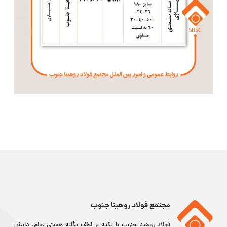
مجتمع فولاد روهینا جنوب
فولاد روهینا جنوب با تکیه بر لطف یگانه هستی عالم، دانش